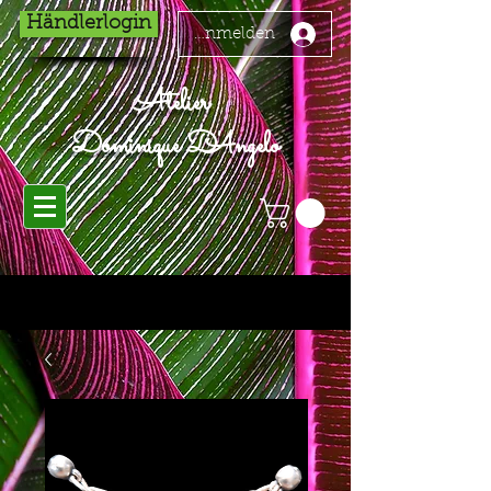
Händlerlogin
Anmelden
Atelier
Dominique D'Angelo