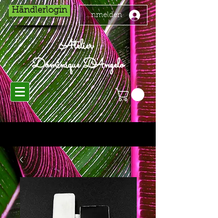
Händlerlogin
Anmelden
Atelier
Dominique D'Angelo