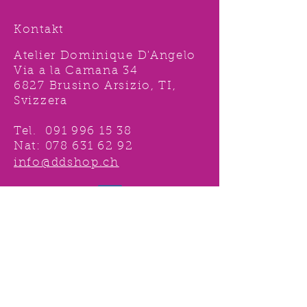
Kontakt
Atelier Dominique D'Angelo
Via a la Camana 34
6827 Brusino Arsizio, TI,
Svizzera
Tel.
091 996 15 38
Nat:
078 631 62 92
info@ddshop.ch
Möchten Sie von
TOLLEN AKTIONEN profitieren
und immer über
NEUHEITEN
informiert sein?
Melden Sie sich jetzt 1 mal an !