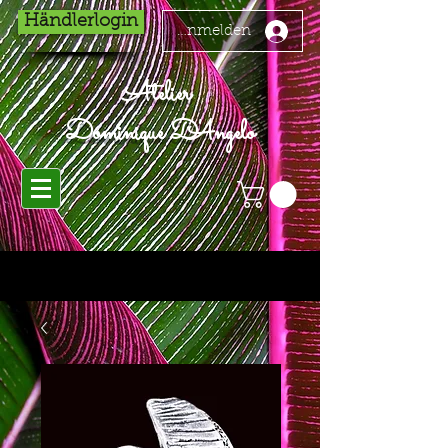
Händlerlogin
Anmelden
Atelier
Dominique D'Angelo