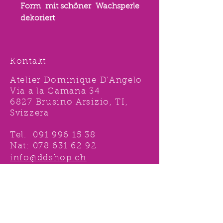
Form mit schöner Wachsperle
dekoriert
Kontakt
Atelier Dominique D'Angelo
Via a la Camana 34
6827 Brusino Arsizio, TI,
Svizzera
Tel.
091 996 15 38
Nat:
078 631 62 92
info@ddshop.ch
Möchten Sie von
TOLLEN AKTIONEN profitieren
und immer über