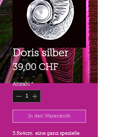
Doris silber
Preis
39,00 CHF
Anzahl
*
In den Warenkorb
3.5x4cm eine ganz spezielle