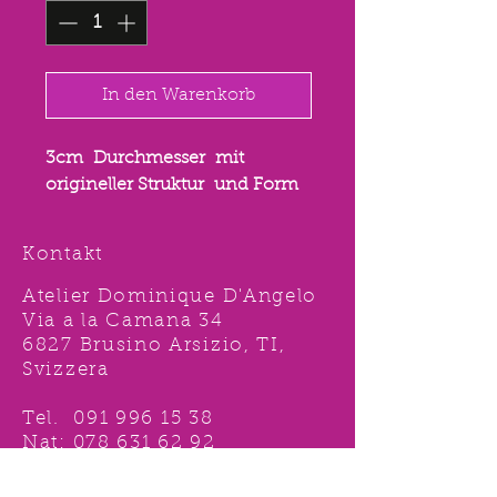
In den Warenkorb
3cm Durchmesser mit
origineller Struktur und Form
Kontakt
Atelier Dominique D'Angelo
Via a la Camana 34
6827 Brusino Arsizio, TI,
Svizzera
Tel.
091 996 15 38
Nat:
078 631 62 92
info@ddshop.ch