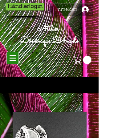
Händlerlogin
Anmelden
Atelier
Dominique D'Angelo