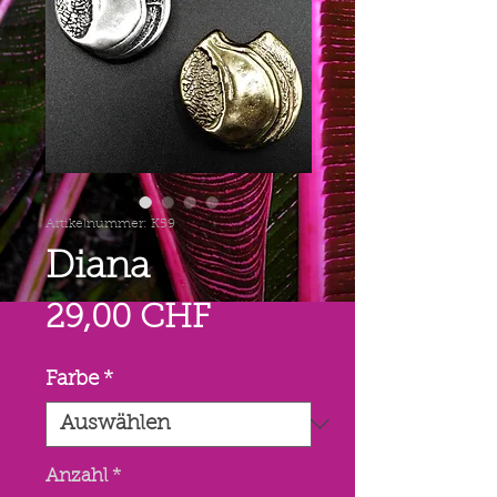
Artikelnummer: K59
Diana
Preis
29,00 CHF
Farbe
*
Anzahl
*