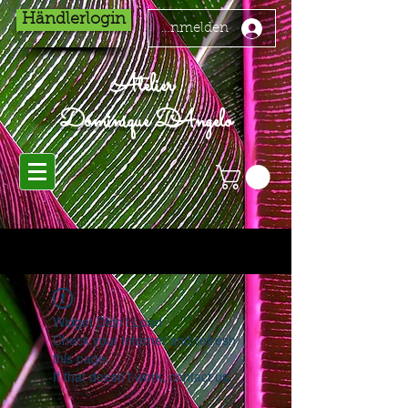
Händlerlogin
Anmelden
Atelier
Dominique D'Angelo
Widget Didn’t Load
Check your internet and refresh
this page.
If that doesn’t work, contact us.