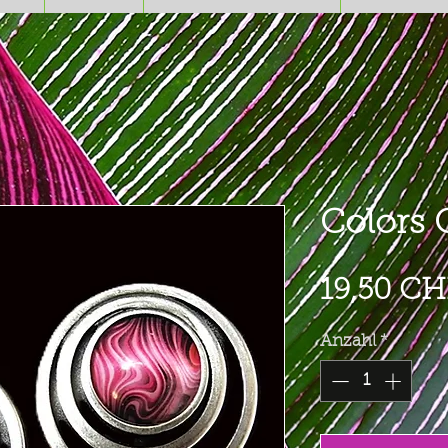
Colors C
19,50 CH
Anzahl
*