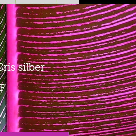
ris silber
Preis
F