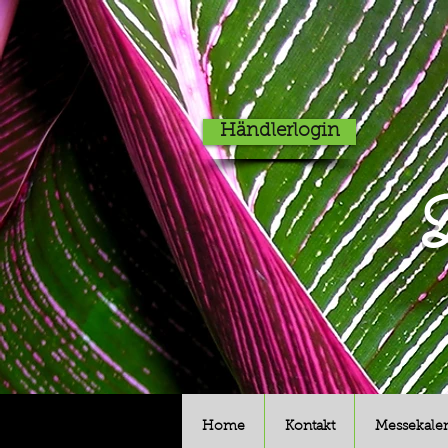
Händlerlogin
D
Home
Kontakt
Messekale