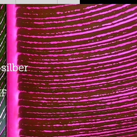
silber
Preis
HF