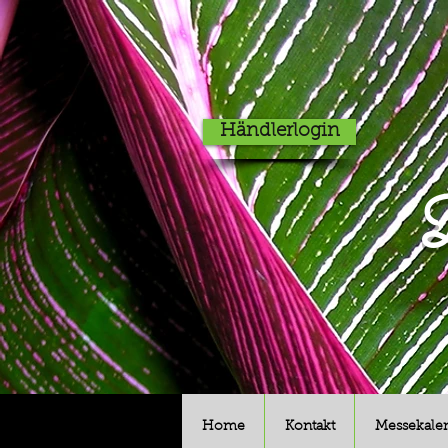
Händlerlogin
D
Home
Kontakt
Messekale