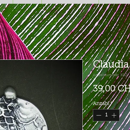
Claudia 
Artikelnummer: K82
39,00 C
Anzahl
*