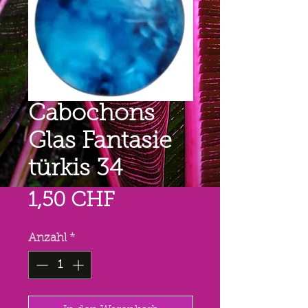
Cabochons
Glas Fantasie
türkis 34
Preis
1,50 CHF
Anzahl
*