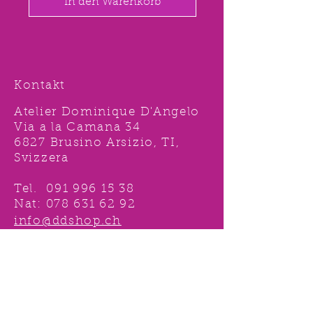
In den Warenkorb
Kontakt
Atelier Dominique D'Angelo
Via a la Camana 34
6827 Brusino Arsizio, TI,
Svizzera
Tel.
091 996 15 38
Nat:
078 631 62 92
info@ddshop.ch
Möchten Sie von
TOLLEN AKTIONEN profitieren
und immer über