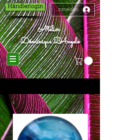
Händlerlogin
Anmelden
Atelier
Dominique D'Angelo