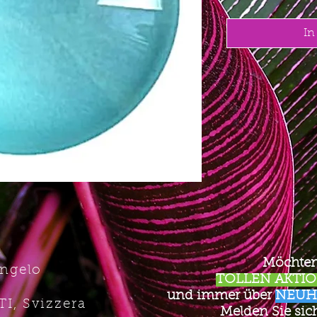
In
Möchten
Angelo
TOLLEN AKTION
und immer über
NEUH
TI, Svizzera
Melden Sie sich 