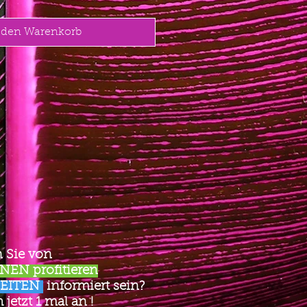
 den Warenkorb
 Sie von
EN profitieren
EITEN
informiert sein?
jetzt 1 mal an !