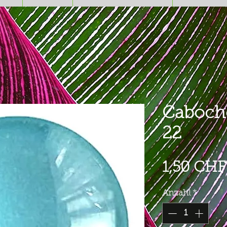
Caboch
22
1,50 CHF
Anzahl
*