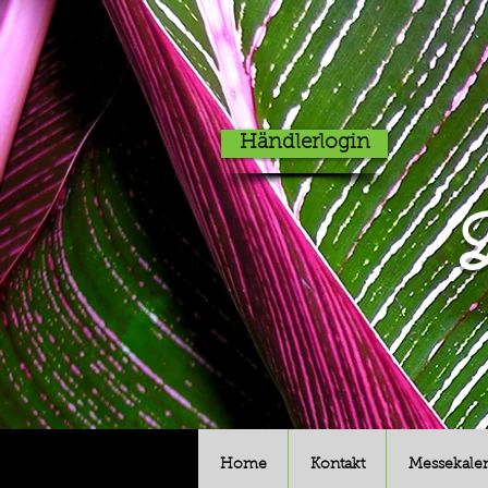
Händlerlogin
D
Home
Kontakt
Messekale