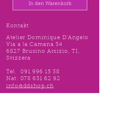
In den Warenkorb
Kontakt
Atelier Dominique D'Angelo
Via a la Camana 34
6827 Brusino Arsizio, TI,
Svizzera
Tel.
091 996 15 38
Nat:
078 631 62 92
info@ddshop.ch
Möchten Sie von
TOLLEN AKTIONEN profitieren
und immer über
NEUHEITEN
informiert sein?
Melden Sie sich jetzt 1 mal an !