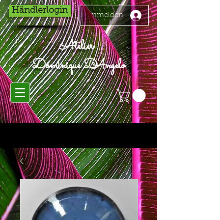
Händlerlogin
Anmelden
Atelier
Dominique D'Angelo