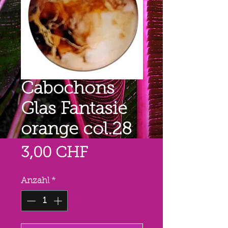
Cabochons
Glas Fantasie
orange col.28
Preis
3,00 CHF
Anzahl
*