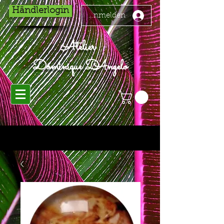
Händlerlogin
Anmelden
Atelier
Dominique D'Angelo