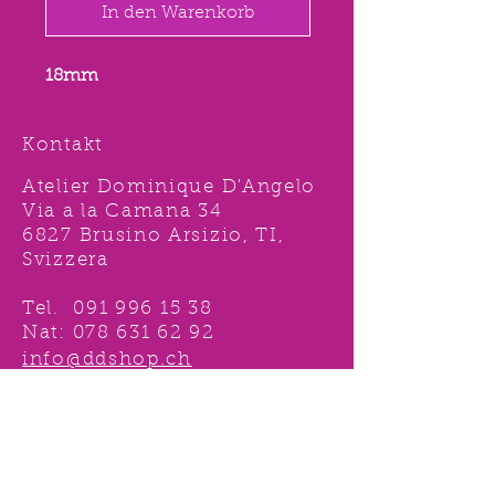
In den Warenkorb
18mm
Kontakt
Atelier Dominique D'Angelo
Via a la Camana 34
6827 Brusino Arsizio, TI,
Svizzera
Tel.
091 996 15 38
Nat:
078 631 62 92
info@ddshop.ch
Möchten Sie von
TOLLEN AKTIONEN profitieren