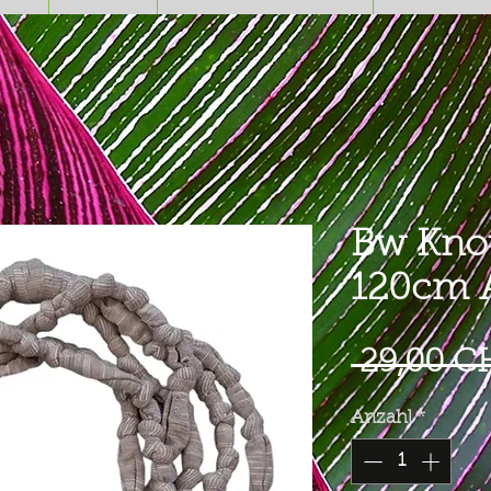
Bw Knot
120cm A
 29,00 C
Anzahl
*