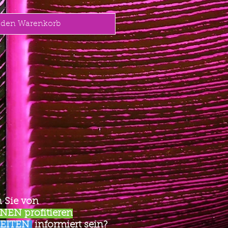
 den Warenkorb
 Sie von
EN profitieren
EITEN
informiert sein?