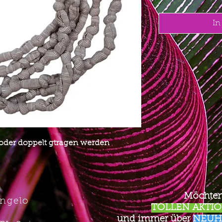
In
 oder doppelt gtragen werden
Möchten
Angelo
TOLLEN AKTION
und immer über
NEUH