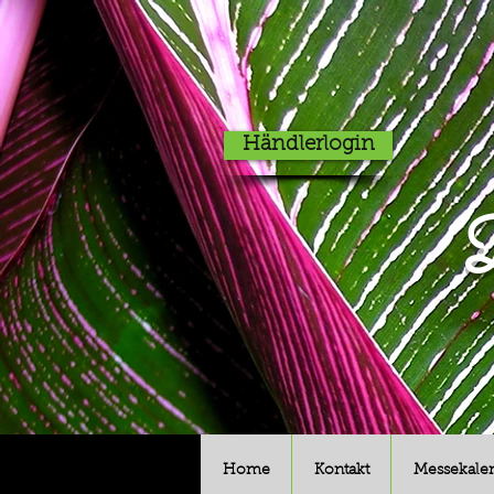
Händlerlogin
D
Home
Kontakt
Messekale