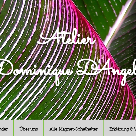
Atelier
ominique D'Angel
nder
Über uns
Alle Magnet-Schalhalter
Erklärung & 