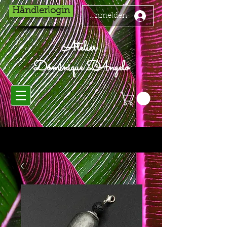
Händlerlogin
Anmelden
Atelier
Dominique D'Angelo