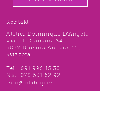
In den Warenkorb
Kontakt
Atelier Dominique D'Angelo
Via a la Camana 34
6827 Brusino Arsizio, TI,
Svizzera
Tel.
091 996 15 38
Nat:
078 631 62 92
info@ddshop.ch
Möchten Sie von
TOLLEN AKTIONEN profitieren
und immer über
NEUHEITEN
informiert sein?
Melden Sie sich jetzt 1 mal an !