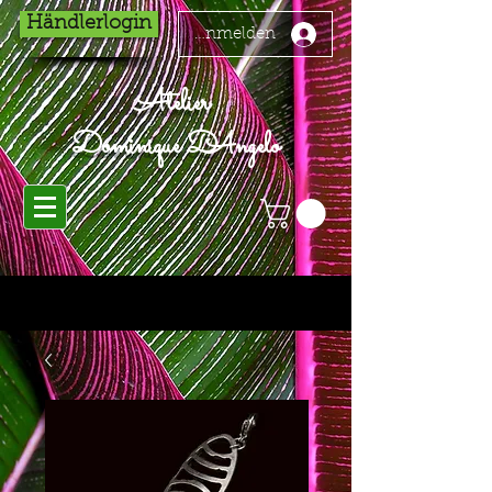
Händlerlogin
Anmelden
Atelier
Dominique D'Angelo