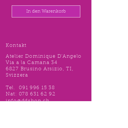
In den Warenkorb
Kontakt
Atelier Dominique D'Angelo
Via a la Camana 34
6827 Brusino Arsizio, TI,
Svizzera
Tel.
091 996 15 38
Nat:
078 631 62 92
info@ddshop.ch
Möchten Sie von