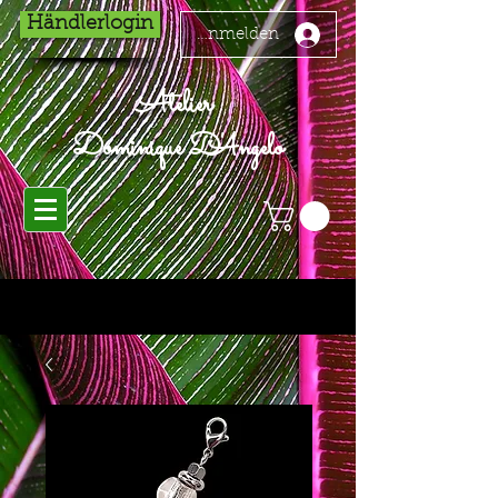
Händlerlogin
Anmelden
Atelier
Dominique D'Angelo