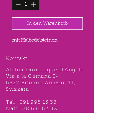
In den Warenkorb
mit Halbedelsteinen
Kontakt
Atelier Dominique D'Angelo
Via a la Camana 34
6827 Brusino Arsizio, TI,
Svizzera
Tel.
091 996 15 38
Nat:
078 631 62 92
info@ddshop.ch