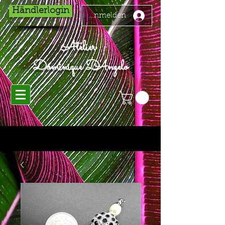
Händlerlogin
Anmelden
Atelier
Dominique D'Angelo