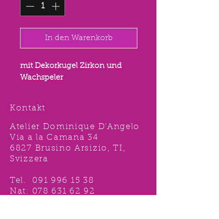
In den Warenkorb
mit Dekorkugel Zirkon und
Wachspeler
Kontakt
Atelier Dominique D'Angelo
Via a la Camana 34
6827 Brusino Arsizio, TI,
Svizzera
Tel.
091 996 15 38
Nat:
078 631 62 92
info@ddshop.ch