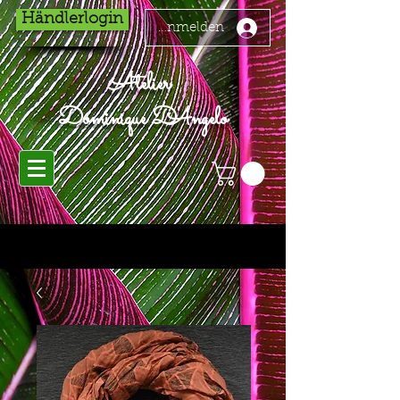
Händlerlogin
Anmelden
Atelier
Dominique D'Angelo