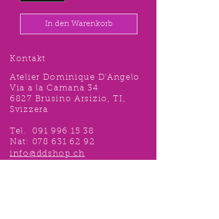
In den Warenkorb
Kontakt
Atelier Dominique D'Angelo
Via a la Camana 34
6827 Brusino Arsizio, TI,
Svizzera
Tel.
091 996 15 38
Nat:
078 631 62 92
info@ddshop.ch
Möchten Sie von
TOLLEN AKTIONEN profitieren
und immer über