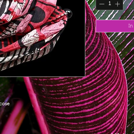
In
cose