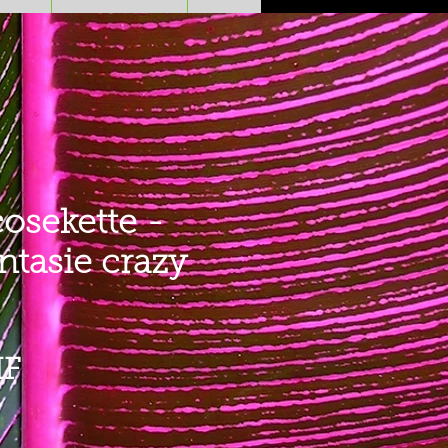
osekette -
ntasie crazy
Preis
HF