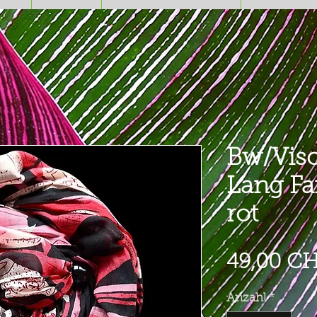
Bw/Visc
Lang Fa
rot
49,00 C
Anzahl
*