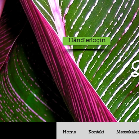
Händlerlogin
D
Home
Kontakt
Messekale