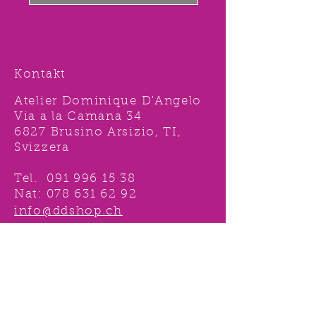
Kontakt
Atelier Dominique D'Angelo
Via a la Camana 34
6827 Brusino Arsizio, TI,
Svizzera
Tel.
091 996 15 38
Nat:
078 631 62 92
info@ddshop.ch
Möchten Sie von
TOLLEN AKTIONEN profitieren
und immer über
NEUHEITEN
informiert sein?