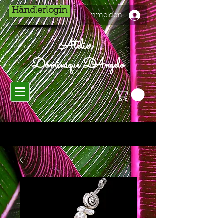
Händlerlogin
Anmelden
Atelier
Dominique D'Angelo