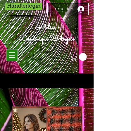
Händlerlogin
Anmelden
Atelier
Dominique D'Angelo