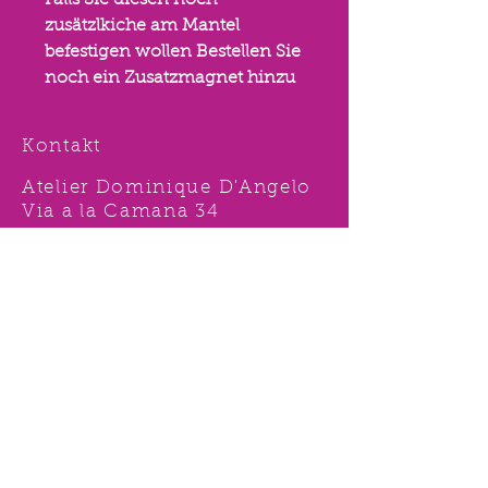
Falls Sie diesen noch
zusätzlkiche am Mantel
befestigen wollen Bestellen Sie
noch ein Zusatzmagnet hinzu
Kontakt
Atelier Dominique D'Angelo
Via a la Camana 34
6827 Brusino Arsizio, TI,
Svizzera
Tel.
091 996 15 38
Nat:
078 631 62 92
info@ddshop.ch
Möchten Sie von
TOLLEN AKTIONEN profitieren