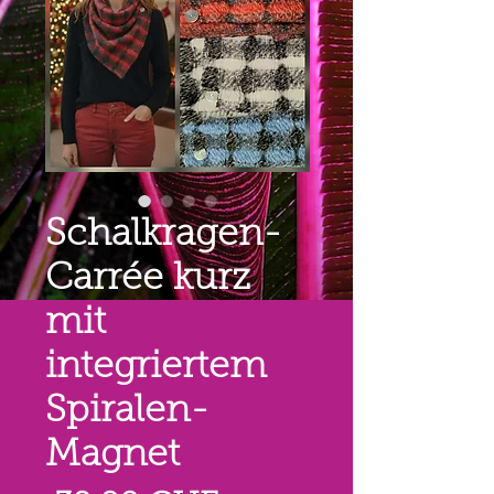
Schalkragen-
Carrée kurz
mit
integriertem
Spiralen-
Magnet