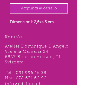
Aggiungi al carrello
Dimensioni: 2,5x4,5 cm
Kontakt
Atelier Dominique D'Angelo
Via a la Camana 34
6827 Brusino Arsizio, TI,
Svizzera
Tel.
091 996 15 38
Nat:
078 631 62 92
info@ddshop.ch
Möchten Sie von