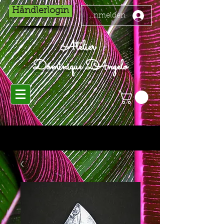
Händlerlogin
Anmelden
Atelier
Dominique D'Angelo