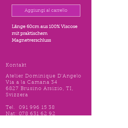
Aggiungi al carrello
Länge 60cm aus 100% Viscose
mit praktischem
Magnetverschluss
Kontakt
Atelier Dominique D'Angelo
Via a la Camana 34
6827 Brusino Arsizio, TI,
Svizzera
Tel.
091 996 15 38
Nat:
078 631 62 92
info@ddshop.ch