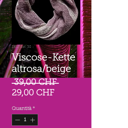
SKU: col. 38
Viscose-Kette
altrosa/beige
Prezzo
 39,00 CHF 
Prezzo
regolare
29,00 CHF
scontato
Quantità
*