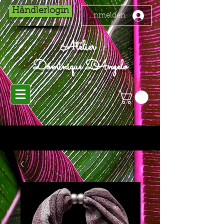
Händlerlogin
Anmelden
Atelier
Dominique D'Angelo