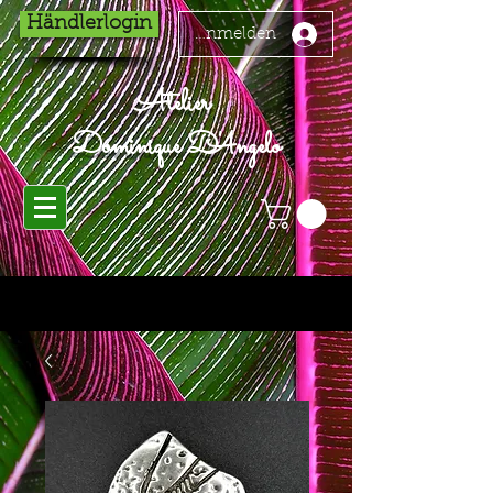
Händlerlogin
Anmelden
Atelier
Dominique D'Angelo