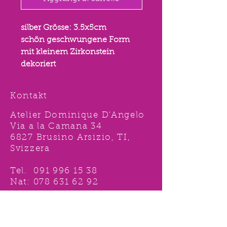
silber Grösse: 3.5x5cm
schön geschwungene Form
mit kleinem Zirkonstein
dekoriert
Kontakt
Atelier Dominique D'Angelo
Via a la Camana 34
6827 Brusino Arsizio, TI,
Svizzera
Tel.
091 996 15 38
Nat:
078 631 62 92
info@ddshop.ch