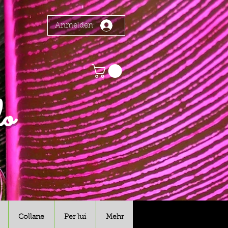
Anmelden
o
Collane
Per lui
Mehr