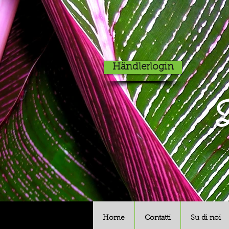
Händlerlogin
D
Home
Contatti
Su di noi