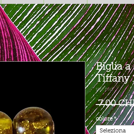
Biglia a
Tiffan
SKU: D31T
 7,00 CH
colore
*
Seleziona