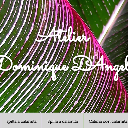
Atelier
ominique D'Angel
spilla a calamita
Spilla a calamita
Catena con calamita