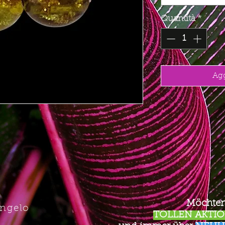
Quantità
*
Agg
Möchten
Angelo
TOLLEN AKTION