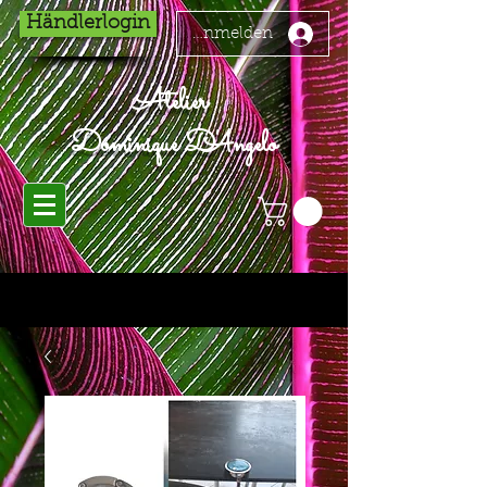
Händlerlogin
Anmelden
Atelier
Dominique D'Angelo