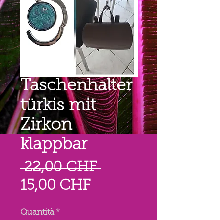
Taschenhalter
türkis mit
Zirkon
klappbar
Prezzo
 22,00 CHF 
Prezzo
regolare
15,00 CHF
scontato
Quantità
*