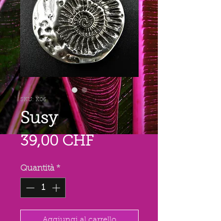
SKU: K06
Susy
Prezzo
39,00 CHF
Quantità
*
Aggiungi al carrello