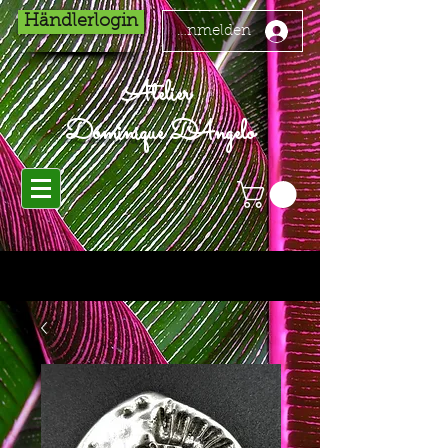
Händlerlogin
Anmelden
Atelier
Dominique D'Angelo