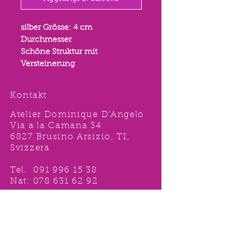
silber Grösse: 4 cm
Durchmesser
Schöne Struktur mit
Versteinerung
Kontakt
Atelier Dominique D'Angelo
Via a la Camana 34
6827 Brusino Arsizio, TI,
Svizzera
Tel.
091 996 15 38
Nat:
078 631 62 92
info@ddshop.ch