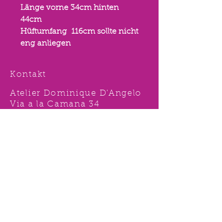
Länge vorne 34cm hinten
44cm
Hüftumfang 116cm sollte nicht
eng anliegen
Kontakt
Atelier Dominique D'Angelo
Via a la Camana 34
6827 Brusino Arsizio, TI,
Svizzera
Tel.
091 996 15 38
Nat:
078 631 62 92
info@ddshop.ch
Möchten Sie von