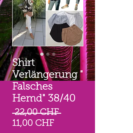
Shirt
Verlängerung "
Falsches
Hemd" 38/40
Prezzo
 22,00 CHF 
Prezzo
regolare
11,00 CHF