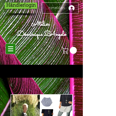
Händlerlogin
Anmelden
Atelier
Dominique D'Angelo