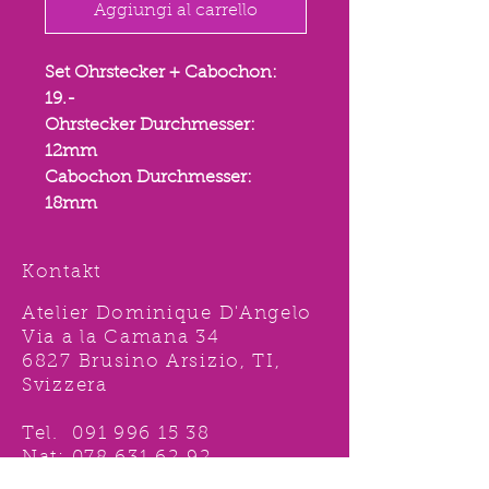
Aggiungi al carrello
Set Ohrstecker + Cabochon:
19.-
Ohrstecker Durchmesser:
12mm
Cabochon Durchmesser:
18mm
Kontakt
Atelier Dominique D'Angelo
Via a la Camana 34
6827 Brusino Arsizio, TI,
Svizzera
Tel.
091 996 15 38
Nat:
078 631 62 92
info@ddshop.ch