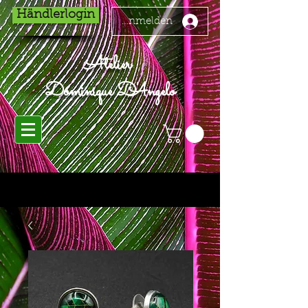
Händlerlogin
Anmelden
Atelier
Dominique D'Angelo