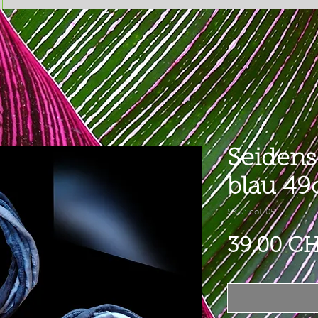
Seidens
blau 4
SKU: col. 05
39,00 C