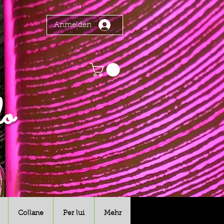
Anmelden
o
Collane
Per lui
Mehr