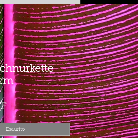
chnurkette
9cm
Prezzo
HF
Esaurito