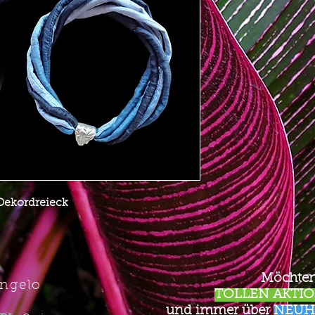
 Dekordreieck
Möchten
Angelo
TOLLEN AKTION
und immer über
NEUH