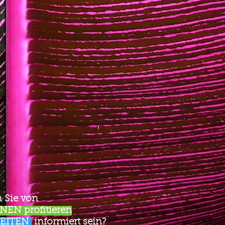
 Sie von
EN profitieren
EITEN
informiert sein?