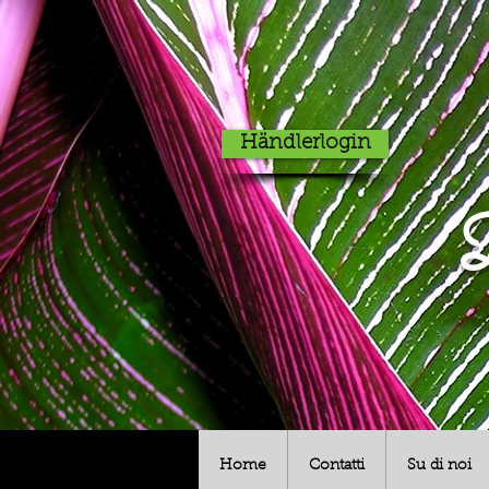
Händlerlogin
D
Home
Contatti
Su di noi