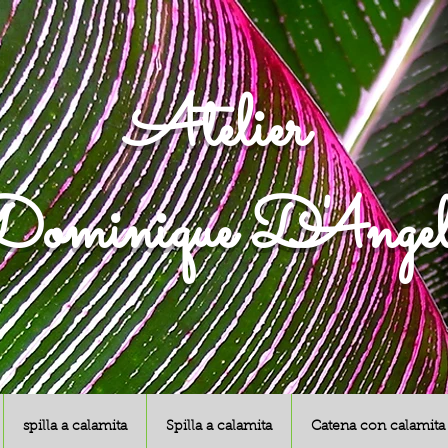
Atelier
ominique D'Angel
spilla a calamita
Spilla a calamita
Catena con calamita