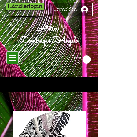
Händlerlogin
Anmelden
Atelier
Dominique D'Angelo