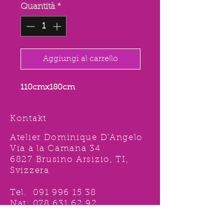
Quantità
*
Aggiungi al carrello
110cmx180cm
Kontakt
Atelier Dominique D'Angelo
Via a la Camana 34
6827 Brusino Arsizio, TI,
Svizzera
Tel.
091 996 15 38
Nat:
078 631 62 92
info@ddshop.ch