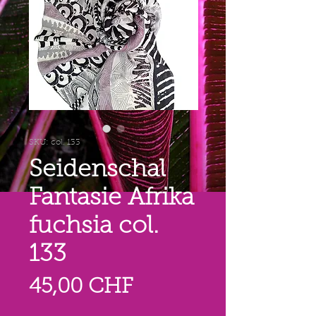
SKU: col. 133
Seidenschal
Fantasie Afrika
fuchsia col.
133
Prezzo
45,00 CHF