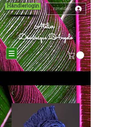
Händlerlogin
Anmelden
Atelier
Dominique D'Angelo