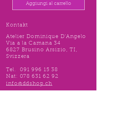
Aggiungi al carrello
Kontakt
Atelier Dominique D'Angelo
Via a la Camana 34
6827 Brusino Arsizio, TI,
Svizzera
Tel.
091 996 15 38
Nat:
078 631 62 92
info@ddshop.ch
Möchten Sie von
TOLLEN AKTIONEN profitieren
und immer über
NEUHEITEN
informiert sein?
Melden Sie sich jetzt 1 mal an !