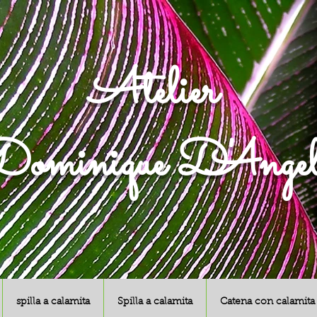
Atelier
ominique D'Angel
spilla a calamita
Spilla a calamita
Catena con calamita