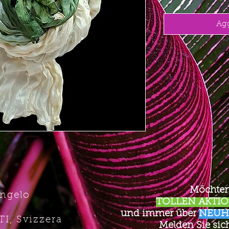
Agg
Möchten
Angelo
TOLLEN AKTION
und immer über
NEUH
TI, Svizzera
Melden Sie sich 