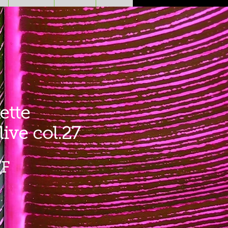
ette
live col.27
Prezzo
HF