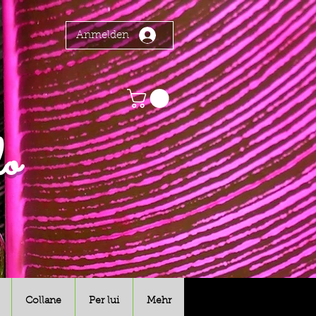
Anmelden
o
Collane
Per lui
Mehr