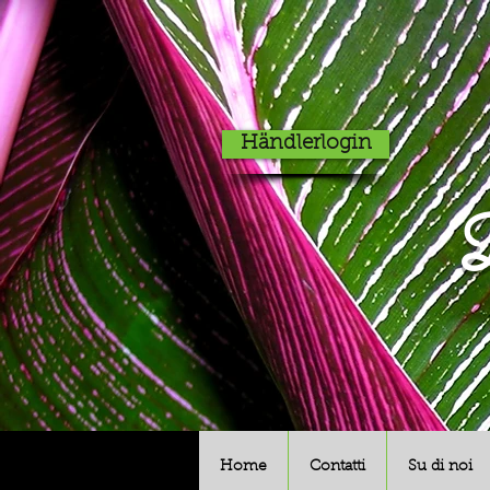
Händlerlogin
D
Home
Contatti
Su di noi