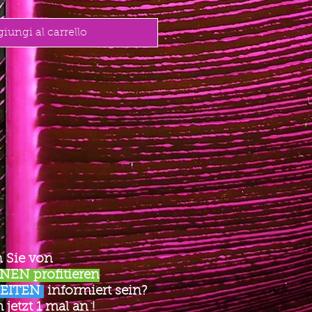
iungi al carrello
 Sie von
EN profitieren
EITEN
informiert sein?
jetzt 1 mal an !