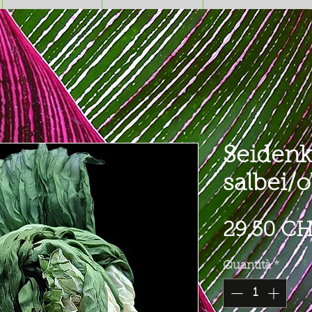
Seidenk
salbei/o
29,50 C
Quantità
*