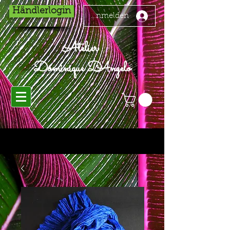
Händlerlogin
Anmelden
Atelier
Dominique D'Angelo