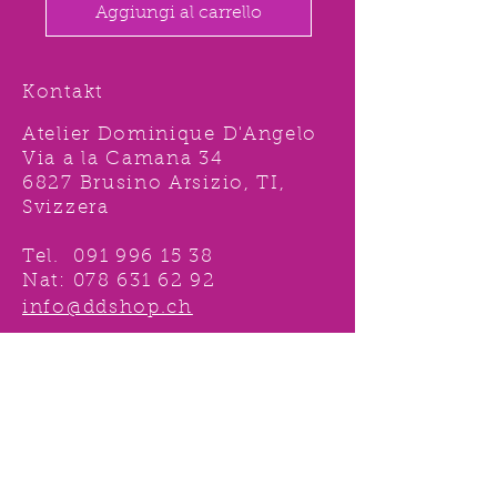
Aggiungi al carrello
Kontakt
Atelier Dominique D'Angelo
Via a la Camana 34
6827 Brusino Arsizio, TI,
Svizzera
Tel.
091 996 15 38
Nat:
078 631 62 92
info@ddshop.ch
Möchten Sie von
TOLLEN AKTIONEN profitieren
und immer über
NEUHEITEN
informiert sein?
Melden Sie sich jetzt 1 mal an !