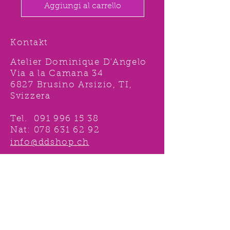
Aggiungi al carrello
Kontakt
Atelier Dominique D'Angelo
Via a la Camana 34
6827 Brusino Arsizio, TI,
Svizzera
Tel.
091 996 15 38
Nat:
078 631 62 92
info@ddshop.ch
Möchten Sie von
TOLLEN AKTIONEN profitieren
und immer über
NEUHEITEN
informiert sein?
Melden Sie sich jetzt 1 mal an !