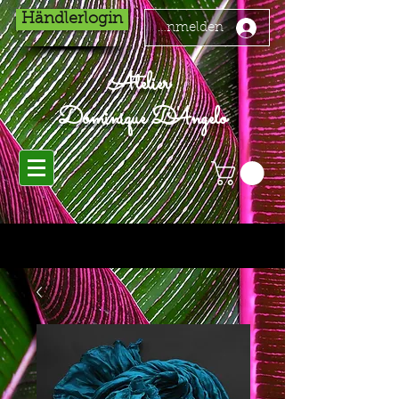
Händlerlogin
Anmelden
Atelier
Dominique D'Angelo