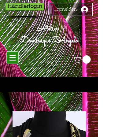
Händlerlogin
Anmelden
Atelier
Dominique D'Angelo