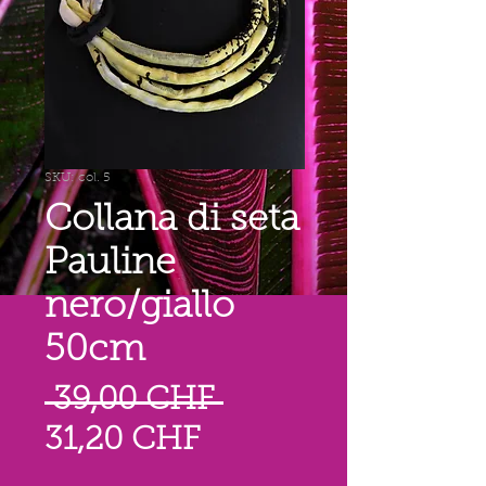
SKU: col. 5
Collana di seta
Pauline
nero/giallo
50cm
Prezzo
 39,00 CHF 
Prezzo
regolare
31,20 CHF
scontato