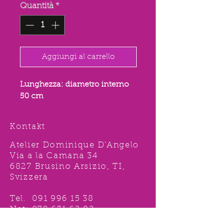
Quantità
*
Aggiungi al carrello
Lunghezza: diametro interno
50 cm
Kontakt
Atelier Dominique D'Angelo
Via a la Camana 34
6827 Brusino Arsizio, TI,
Svizzera
Tel.
091 996 15 38
Nat:
078 631 62 92