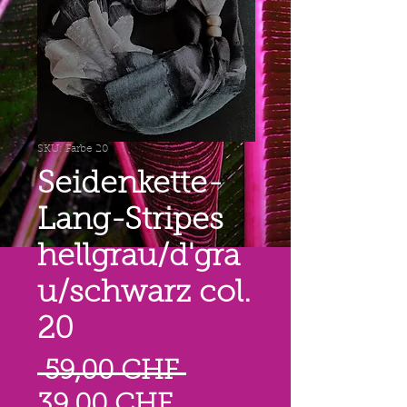
SKU: Farbe 20
Seidenkette-
Lang-Stripes
hellgrau/d'gra
u/schwarz col.
20
Prezzo
 59,00 CHF 
Prezzo
regolare
39,00 CHF