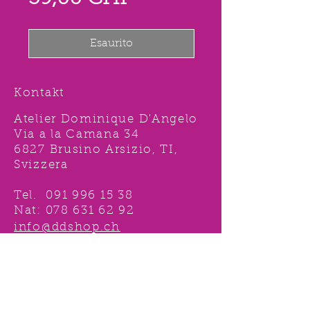
scontato
Esaurito
Kontakt
Atelier Dominique D'Angelo
Via a la Camana 34
6827 Brusino Arsizio, TI,
Svizzera
Tel.
091 996 15 38
Nat:
078 631 62 92
info@ddshop.ch
Möchten Sie von
TOLLEN AKTIONEN profitieren