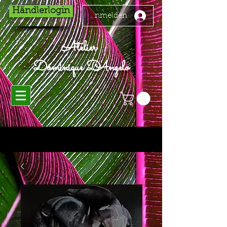
Händlerlogin
Anmelden
Atelier
Dominique D'Angelo