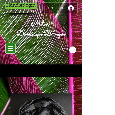
Händlerlogin
Anmelden
Atelier
Dominique D'Angelo