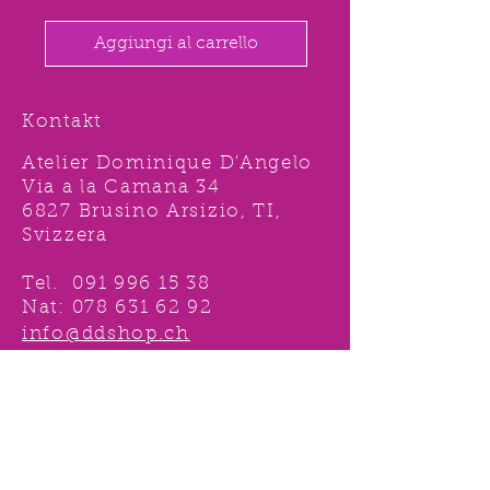
Aggiungi al carrello
Kontakt
Atelier Dominique D'Angelo
Via a la Camana 34
6827 Brusino Arsizio, TI,
Svizzera
Tel.
091 996 15 38
Nat:
078 631 62 92
info@ddshop.ch
Möchten Sie von
TOLLEN AKTIONEN profitieren
und immer über