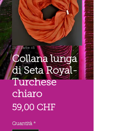
SKU: Farbe 45
Collana lunga
di Seta Royal-
Turchese
chiaro
Prezzo
59,00 CHF
Quantità
*