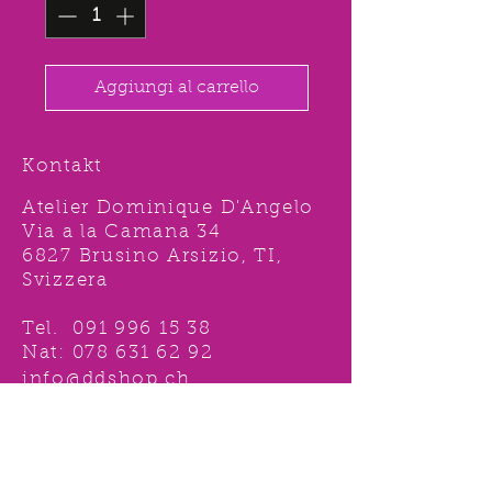
Aggiungi al carrello
Kontakt
Atelier Dominique D'Angelo
Via a la Camana 34
6827 Brusino Arsizio, TI,
Svizzera
Tel.
091 996 15 38
Nat:
078 631 62 92
info@ddshop.ch
Möchten Sie von