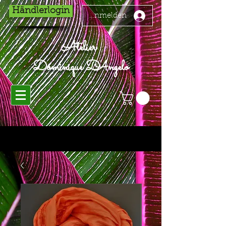
Händlerlogin
Anmelden
Atelier
Dominique D'Angelo