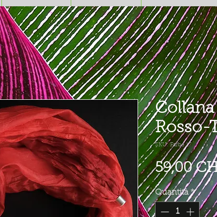
Collana 
Rosso-T
SKU: Farbe 17
59,00 C
Quantità
*