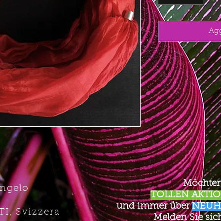
Agg
Möchten
Angelo
TOLLEN AKTION
und immer über
NEUH
TI, Svizzera
Melden Sie sich 