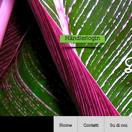
Händlerlogin
D
Home
Contatti
Su di noi