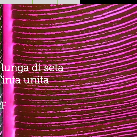
lunga di seta
inta unita
Prezzo
HF