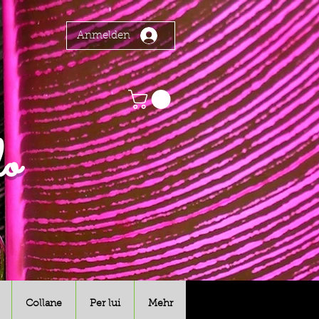
Anmelden
o
Collane
Per lui
Mehr