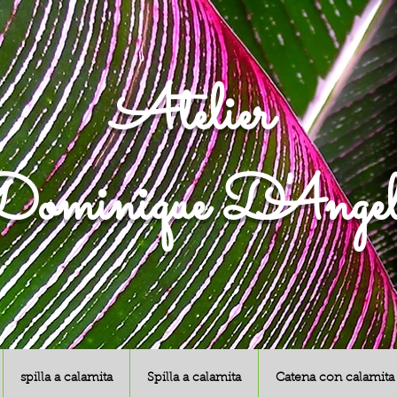
Atelier
ominique D'Angel
spilla a calamita
Spilla a calamita
Catena con calamita