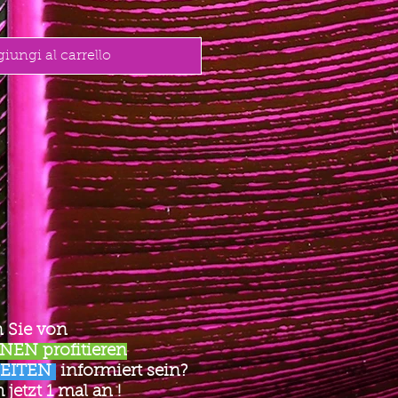
iungi al carrello
 Sie von
EN profitieren
EITEN
informiert sein?
jetzt 1 mal an !