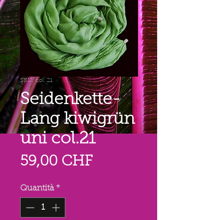
SKU: col. 21
Seidenkette-
Lang kiwigrün
uni col.21
Prezzo
59,00 CHF
Quantità
*