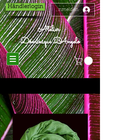
Händlerlogin
Anmelden
Atelier
Dominique D'Angelo