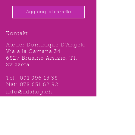
Aggiungi al carrello
Kontakt
Atelier Dominique D'Angelo
Via a la Camana 34
6827 Brusino Arsizio, TI,
Svizzera
Tel.
091 996 15 38
Nat:
078 631 62 92
info@ddshop.ch
Möchten Sie von
TOLLEN AKTIONEN profitieren
und immer über