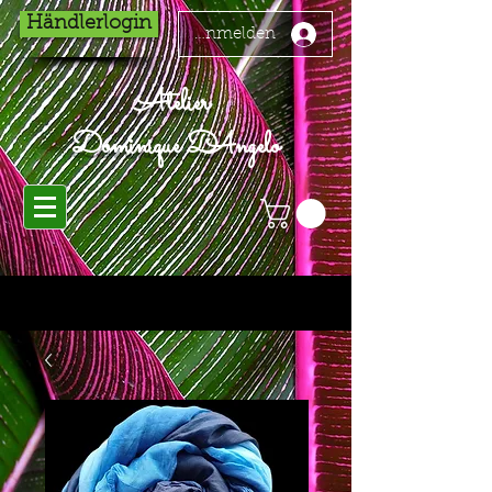
Händlerlogin
Anmelden
Atelier
Dominique D'Angelo