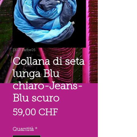
SKU: Farbe05
Collana di seta
lunga Blu
chiaro-Jeans-
Blu scuro
Prezzo
59,00 CHF
Quantità
*