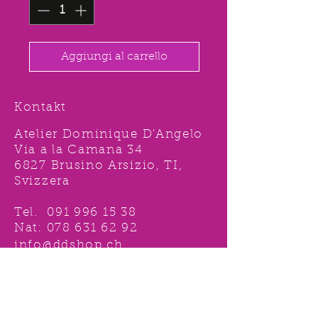
Aggiungi al carrello
Kontakt
Atelier Dominique D'Angelo
Via a la Camana 34
6827 Brusino Arsizio, TI,
Svizzera
Tel.
091 996 15 38
Nat:
078 631 62 92
info@ddshop.ch
Möchten Sie von