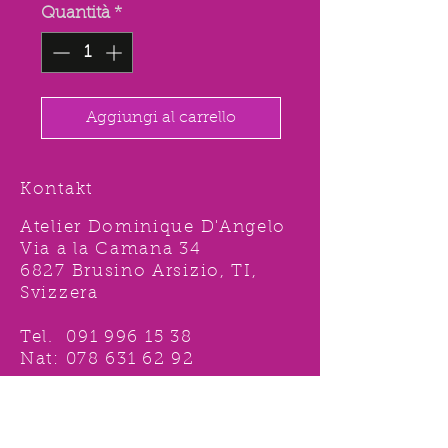
Quantità
*
Aggiungi al carrello
Kontakt
Atelier Dominique D'Angelo
Via a la Camana 34
6827 Brusino Arsizio, TI,
Svizzera
Tel.
091 996 15 38
Nat:
078 631 62 92
info@ddshop.ch