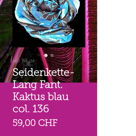
SKU: col. 136
Seidenkette-
Lang Fant.
Kaktus blau
col. 136
Prezzo
59,00 CHF