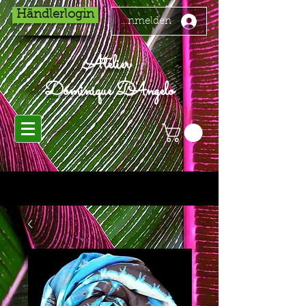
Händlerlogin
Anmelden
Atelier
Dominique D'Angelo