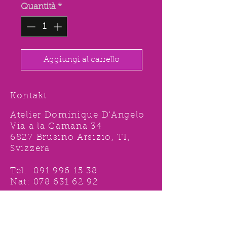
Quantità
*
Aggiungi al carrello
Kontakt
Atelier Dominique D'Angelo
Via a la Camana 34
6827 Brusino Arsizio, TI,
Svizzera
Tel.
091 996 15 38
Nat:
078 631 62 92
info@ddshop.ch