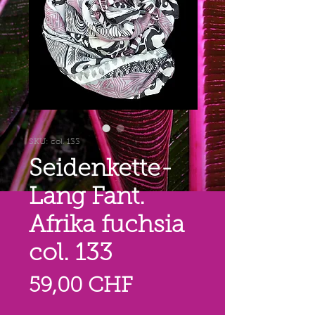
SKU: col. 133
Seidenkette-
Lang Fant.
Afrika fuchsia
col. 133
Prezzo
59,00 CHF