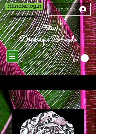
Händlerlogin
Anmelden
Atelier
Dominique D'Angelo