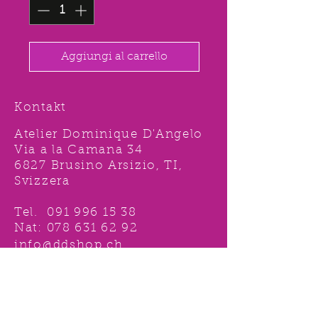
Aggiungi al carrello
Kontakt
Atelier Dominique D'Angelo
Via a la Camana 34
6827 Brusino Arsizio, TI,
Svizzera
Tel.
091 996 15 38
Nat:
078 631 62 92
info@ddshop.ch
Möchten Sie von