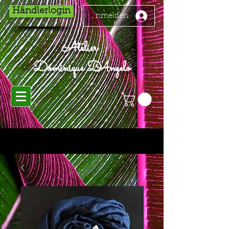
Händlerlogin
Anmelden
Atelier
Dominique D'Angelo