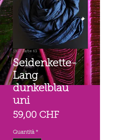
SKU: Farbe 63
Seidenkette-
Lang
dunkelblau
uni
Prezzo
59,00 CHF
Quantità
*