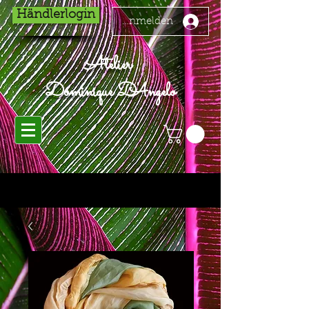
Händlerlogin
Anmelden
Atelier
Dominique D'Angelo