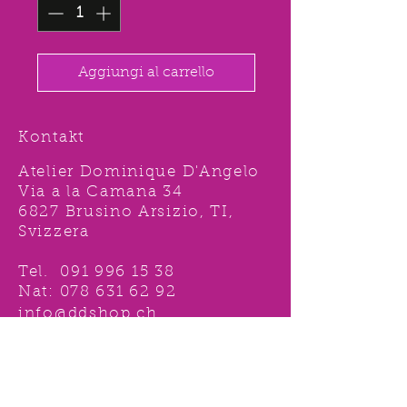
Aggiungi al carrello
Kontakt
Atelier Dominique D'Angelo
Via a la Camana 34
6827 Brusino Arsizio, TI,
Svizzera
Tel.
091 996 15 38
Nat:
078 631 62 92
info@ddshop.ch
Möchten Sie von