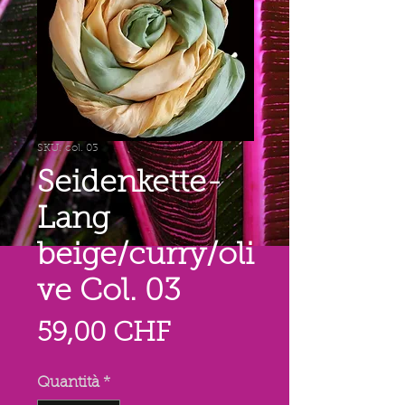
SKU: col. 03
Seidenkette-
Lang
beige/curry/oli
ve Col. 03
Prezzo
59,00 CHF
Quantità
*