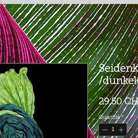
Seidenk
/dunkel
29,50 C
Quantità
*