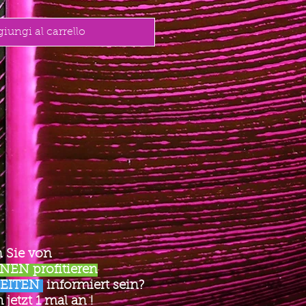
iungi al carrello
 Sie von
EN profitieren
EITEN
informiert sein?
jetzt 1 mal an !