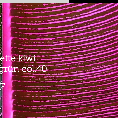
ette kiwi
grün col.40
Prezzo
HF