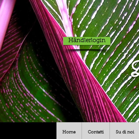
Händlerlogin
D
Home
Contatti
Su di noi