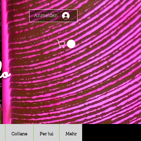
Anmelden
o
Collane
Per lui
Mehr