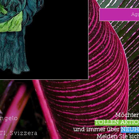
Agg
Möchten
Angelo
TOLLEN AKTION
und immer über
NEUH
TI, Svizzera
Melden Sie sich 