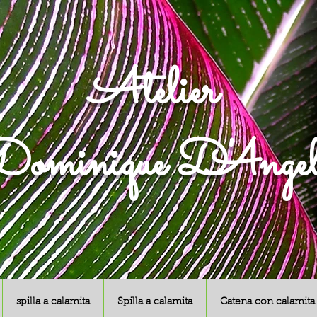
Atelier
ominique D'Angel
spilla a calamita
Spilla a calamita
Catena con calamita