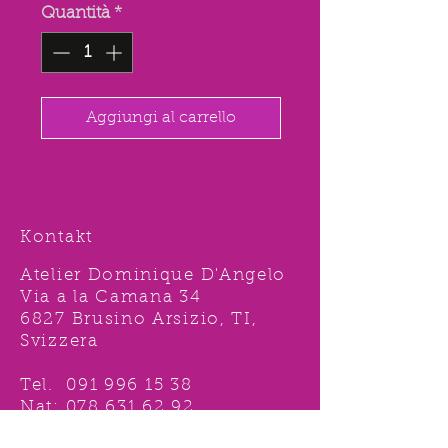
Quantità
*
Aggiungi al carrello
Kontakt
Atelier Dominique D'Angelo
Via a la Camana 34
6827 Brusino Arsizio, TI,
Svizzera
Tel.
091 996 15 38
Nat:
078 631 62 92
info@ddshop.ch