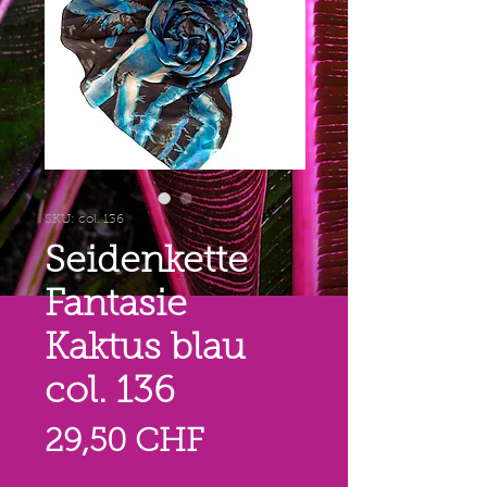
SKU: col. 136
Seidenkette
Fantasie
Kaktus blau
col. 136
Prezzo
29,50 CHF