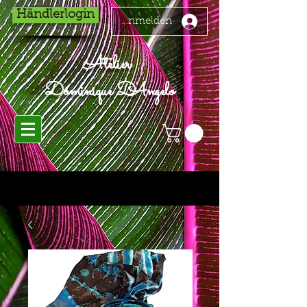
Händlerlogin
Anmelden
Atelier
Dominique D'Angelo