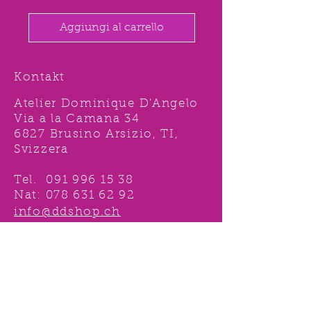
Aggiungi al carrello
Kontakt
Atelier Dominique D'Angelo
Via a la Camana 34
6827 Brusino Arsizio, TI,
Svizzera
Tel.
091 996 15 38
Nat:
078 631 62 92
info@ddshop.ch
Möchten Sie von
TOLLEN AKTIONEN profitieren
und immer über