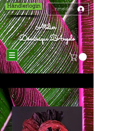
Händlerlogin
Anmelden
Atelier
Dominique D'Angelo