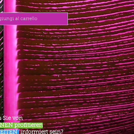
iungi al carrello
 Sie von
EN profitieren
EITEN
informiert sein?