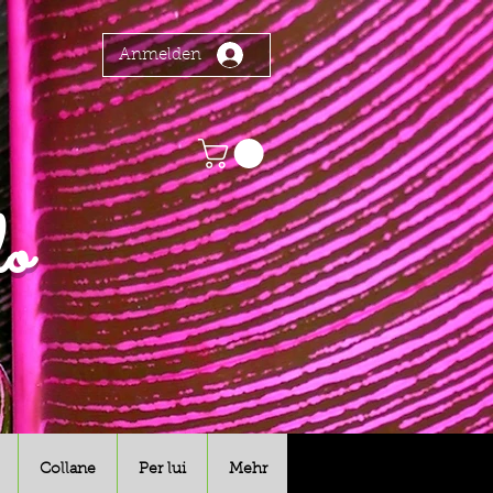
Anmelden
o
Collane
Per lui
Mehr