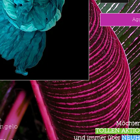
Agg
Möchten
Angelo
TOLLEN AKTION
und immer über
NEUH