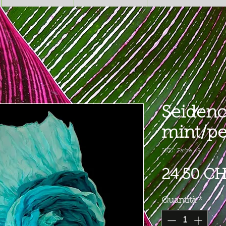
Seidenc
mint/pet
SKU: Farbe 49
24,50 C
Quantità
*