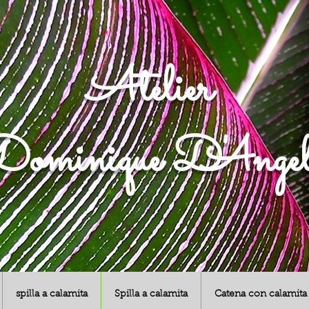
Atelier
ominique D'Angel
spilla a calamita
Spilla a calamita
Catena con calamita