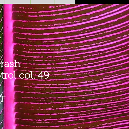
rash
rol col. 49
Prezzo
HF