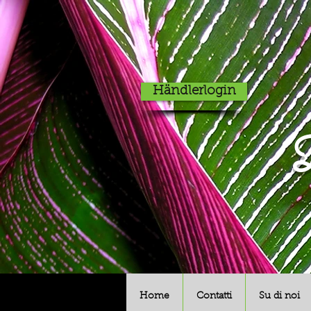
Händlerlogin
D
Home
Contatti
Su di noi