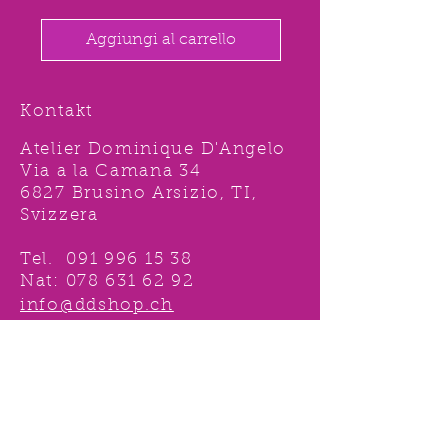
Aggiungi al carrello
Kontakt
Atelier Dominique D'Angelo
Via a la Camana 34
6827 Brusino Arsizio, TI,
Svizzera
Tel.
091 996 15 38
Nat:
078 631 62 92
info@ddshop.ch
Möchten Sie von
TOLLEN AKTIONEN profitieren
und immer über