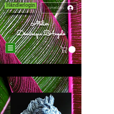
Händlerlogin
Anmelden
Atelier
Dominique D'Angelo